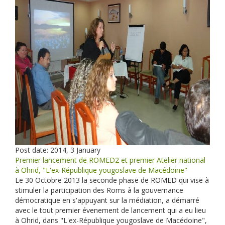
Post date:
2014, 3 January
Premier lancement de ROMED2 et premier Atelier national
à Ohrid, "L'ex-République yougoslave de Macédoine"
Le 30 Octobre 2013 la seconde phase de ROMED qui vise à
stimuler la participation des Roms à la gouvernance
démocratique en s'appuyant sur la médiation, a démarré
avec le tout premier évenement de lancement qui a eu lieu
à Ohrid, dans "L'ex-République yougoslave de Macédoine",