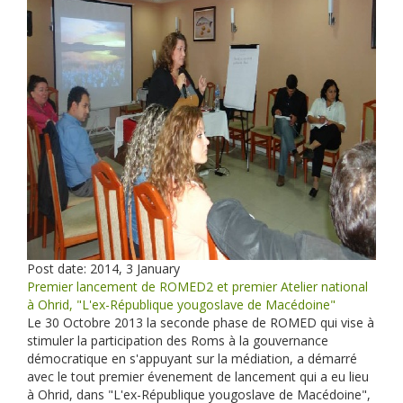
Post date:
2014, 3 January
Premier lancement de ROMED2 et premier Atelier national
à Ohrid, "L'ex-République yougoslave de Macédoine"
Le 30 Octobre 2013 la seconde phase de ROMED qui vise à
stimuler la participation des Roms à la gouvernance
démocratique en s'appuyant sur la médiation, a démarré
avec le tout premier évenement de lancement qui a eu lieu
à Ohrid, dans "L'ex-République yougoslave de Macédoine",