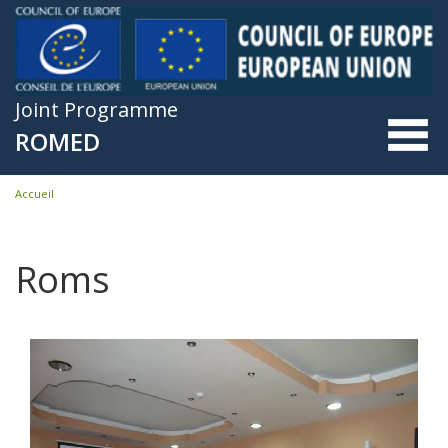
Skip to main content
Joint Programme
ROMED
Accueil
You are here
Roms